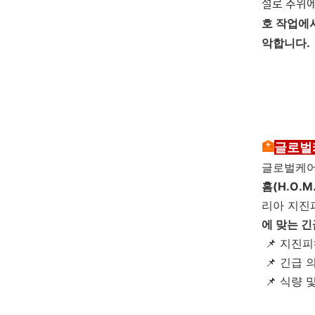
설로 추위에
호 작업에
악합니다.
🏥
글로벌
글로벌케어
홈(H.O.M.
리아 지진
에 맞는 
📌 지진
📌 긴급
📌 식량 