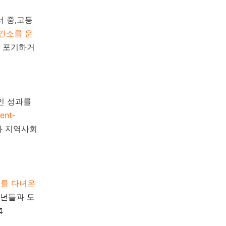
서 중,고등
건소를 운
을 포기하거
인 성과를
nt-
와 지역사회
를 다녀온
소년들과 도
