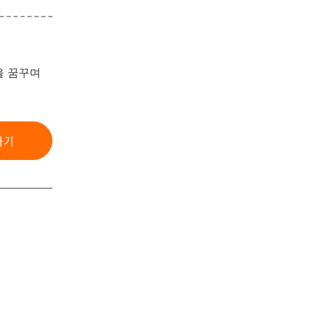
을 꿈꾸며
가기