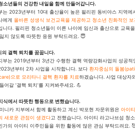
 청소년들의 건강한 내일을 함께 만들어갑니다.
부는 2023년부터 10대 출산율이 높은 필리핀 동비야스 지역에
교사에게
올바른 성생식 보건교육을 제공하고 청소년 친화적인 보
입니다. 필리핀 청소년들이 이른 나이에 임신과 출산으로 교육
잃지 않도록 따뜻한 응원 부탁드려요. 😇
니의 결핵 퇴치를 꿈꿉니다.
지부는 2019년부터 3년간 수행한 결핵 역량강화사업의 성공적
2023년부터 2차 사업을 시작합니다. 보다
환자중심의 돌봄(patie
ed care)으로 모리타니 결핵 환자를 치료
하겠습니다. 사업 대상자
들어갈 '결핵 퇴치'를 지켜봐주세요. 💪
 지식에서 따뜻한 행동으로 변했습니다.
미니카 지부에서 함께 활동하고 계신 박포현 자문위원은
아이티
의 새로운 관점이 생겼다
고 전했습니다. 아이티 라고나브섬 청
민가의 아이티 이주민들을 위한 활동에 많은 관심 부탁드려요. 